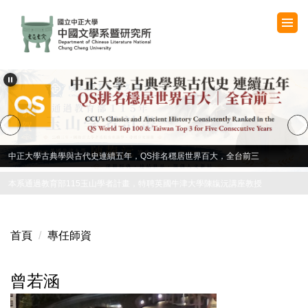
跳
到
主
要
內
容
區
中正大學古典學與古代史連續五年，QS排名穩居世界百大，全台前三
首頁
專任師資
曾若涵