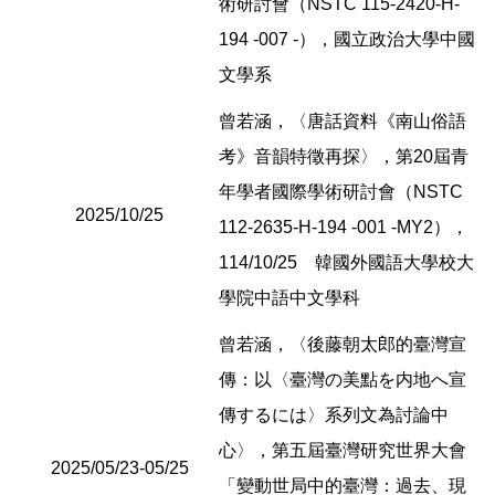
術研討會（NSTC 115-2420-H-
194 -007 -），國立政治大學中國
文學系
曾若涵，〈唐話資料《南山俗語
考》音韻特徵再探〉，第20屆青
年學者國際學術研討會（NSTC
2025/10/25
112-2635-H-194 -001 -MY2），
114/10/25 韓國外國語大學校大
學院中語中文學科
曾若涵，〈後藤朝太郎的臺灣宣
傳：以〈臺灣の美點を内地へ宣
傳するには〉系列文為討論中
心〉，第五屆臺灣研究世界大會
2025/05/23-05/25
「變動世局中的臺灣：過去、現