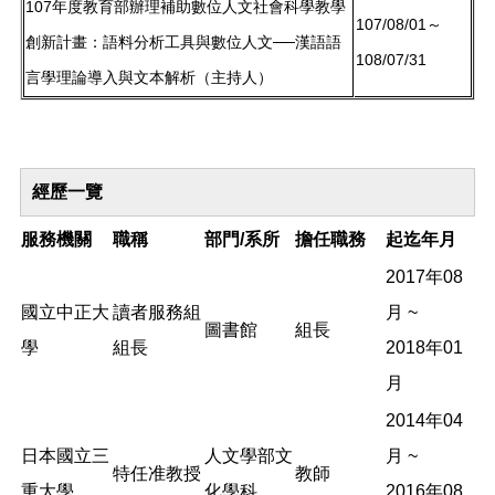
107年度教育部辦理補助數位人文社會科學教學
107/08/01～
創新計畫：語料分析工具與數位人文──漢語語
108/07/31
言學理論導入與文本解析（主持人）
經歷一覽
服務機關
職稱
部門/系所
擔任職務
起迄年月
2017年08
國立中正大
讀者服務組
月 ~
圖書館
組長
學
組長
2018年01
月
2014年04
日本國立三
人文學部文
月 ~
特任准教授
教師
重大學
化學科
2016年08