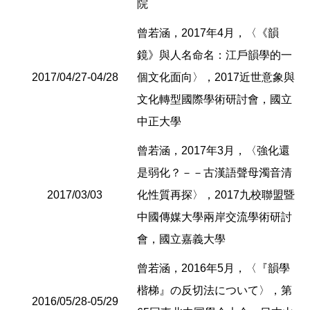
院
曾若涵，2017年4月，〈《韻
鏡》與人名命名：江戶韻學的一
2017/04/27-04/28
個文化面向〉，2017近世意象與
文化轉型國際學術研討會，國立
中正大學
曾若涵，2017年3月，〈強化還
是弱化？－－古漢語聲母濁音清
2017/03/03
化性質再探〉，2017九校聯盟暨
中國傳媒大學兩岸交流學術研討
會，國立嘉義大學
曾若涵，2016年5月，〈『韻學
楷梯』の反切法について〉，第
2016/05/28-05/29