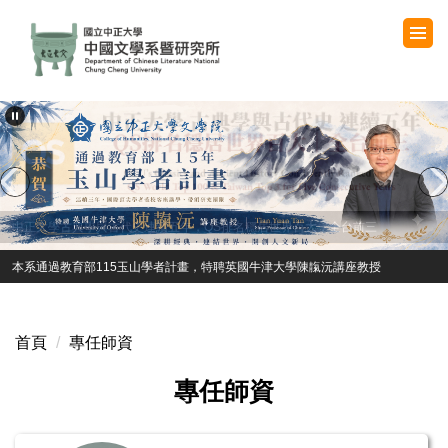
跳
到
主
要
內
容
區
中正大學古典學與古代史連續五年，QS排名穩居世界百大，全台前三
本系通過教育部115玉山學者計畫，特聘英國牛津大學陳靝沅講座教授
首頁
專任師資
專任師資