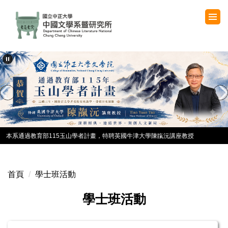
跳
到
主
要
內
容
區
本系通過教育部115玉山學者計畫，特聘英國牛津大學陳靝沅講座教授
首頁
學士班活動
學士班活動