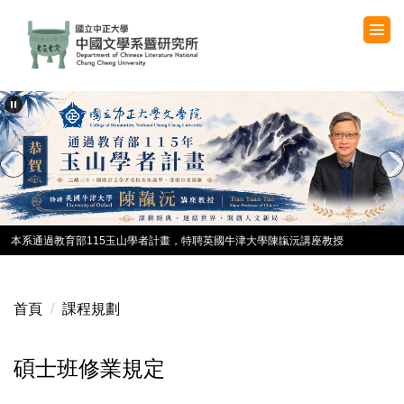
跳
到
主
要
內
容
區
本系通過教育部115玉山學者計畫，特聘英國牛津大學陳靝沅講座教授
首頁
課程規劃
碩士班修業規定