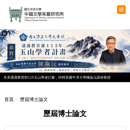
跳
到
主
要
內
容
區
本系通過教育部115玉山學者計畫，特聘英國牛津大學陳靝沅講座教授
首頁
歷屆博士論文
歷屆博士論文