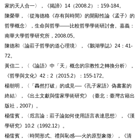
家的天人合一〉，《揭諦》14（2008.2）：159-184。
陳榮華，〈從海德格《存有與時間》的開顯性論《孟子》的
哲學概念〉，生命與哲學——比較哲學學術研討會。嘉義：
南華大學哲學研究所，2008.05。
陳德和〈論莊子哲學的道心理境〉，《鵝湖學誌》24：41-
72。
黃信二，〈《論語》中「天」概念的宗教性之轉換分析〉，
《哲學與文化》42：2（2015.2）：155-172。
楊朝明，〈「轟然打破」的成見──《孔子家語》偽書案的
終結〉，《出土文獻與儒家學術研究》（臺北：臺灣古籍出
版社，2007）。
楊儒賓，〈卮言論：莊子論如何使用語言表達思想〉，《漢
學研究》10.2（1992.12）。
楊儒賓，〈時間形式、禮與恥感──火的原型象徵〉，《清