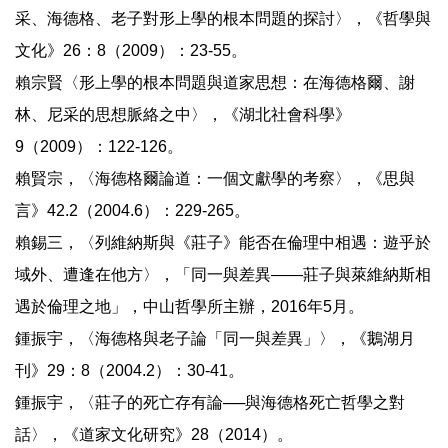
采、海德格、老子對形上學的根本問題的探討〉，《哲學與
文化》26：8（2009）：23-55。
賴宗賢〈形上學的根本問題與道家思想：在海德格爾、謝
林、尼采的思想脈絡之中〉，《湖北社會科學》
9（2009）：122-126。
賴賢宗，〈海德格爾論道：一個文獻學的考察〉，《思與
言》42.2（2004.6）：229-265。
賴錫三，〈列維納斯與《莊子》能否在倫理中相遇：遊乎於
域外、遭逢在他方〉，「同一與差異——莊子與萊維納斯相
遇於倫理之地」，中山哲學所主辦，2016年5月。
鍾振宇，〈海德格與老子論「同一與差異」〉，《鵝湖月
刊》29：8（2004.2）：30-41。
鍾振宇，〈莊子的死亡存有論──與海德格死亡哲學之對
話〉，《道家文化研究》28（2014）。