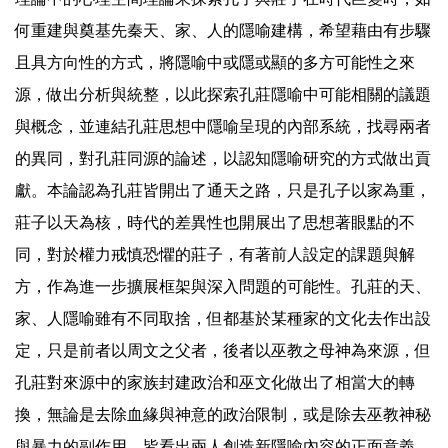
何重建與奠基先秦天、家、人的隱喻建構，希望藉由有步驟
且具方向性的方式，將隱喻中或隱或顯的多方可能性之來
源，做出分析與統整，以此探索孔莊隱喻中可能相關的議題
與概念，並連結孔莊思想中隱喻呈現的內部系統，找尋兩者
的異同，對孔莊同源的論述，以認知隱喻研究的方式做出貢
獻。本論認為孔莊皆開出了通天之路，只是孔子以家為重，
莊子以天為核，時代的差異性也開展出了思想著眼點的不
同，對於權力戒慎恐懼的莊子，有著前人設定的課題與解
方，作為進一步擴展框架與深入問題的可能性。孔莊的天、
家、人隱喻雖有不同取捨，但都基於某種家的文化去作出設
定，只是前者以周文之父者，後者以巫教之母神為來源，但
孔莊對來源中的家族封建政治和巫文化做出了相當大的轉
換，無論是去除血緣與神意的政治限制，或是除去巫教神秘
與暴力的副作用，皆看出兩人創造新隱喻內容的正面意義，