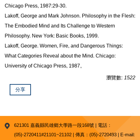
Chicago Press, 1987:29-30.
Lakoff, George and Mark Johnson. Philosophy in the Flesh:
The Embodied Mind and Its Challenge to Western
Philosophy. New York: Basic Books, 1999.
Lakoff, George. Women, Fire, and Dangerous Things:
What Categories Reveal about the Mind. Chicago:
University of Chicago Press, 1987。
瀏覽數:
1522
分享
621301 嘉義縣民雄鄉大學路一段168號 | 電話：
(05)-2720411#21101~21102 | 傳真：(05)-2720493 | E-mail: