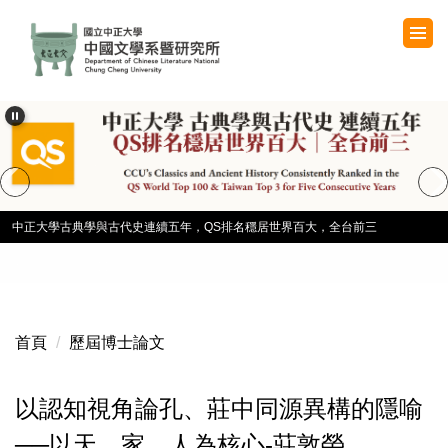
跳
到
主
要
內
容
區
中正大學古典學與古代史連續五年，QS排名穩居世界百大，全台前三
首頁
歷屆博士論文
以認知視角論孔、莊中同源異構的隱喻
──以天、家、人為核心-莊敦榮