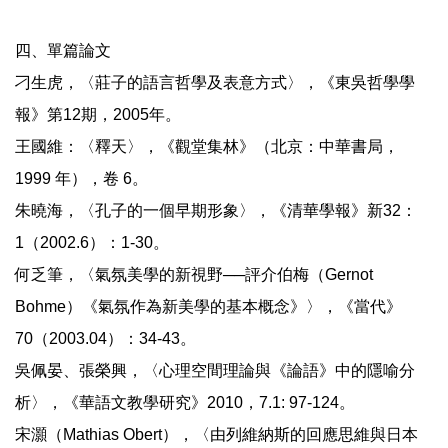
四、單篇論文
刁生虎，〈莊子的語言哲學及表意方式〉，《東吳哲學學
報》第12期，2005年。
王國維：〈釋天〉，《觀堂集林》（北京：中華書局，
1999 年），卷 6。
朱曉海，〈孔子的一個早期形象〉，《清華學報》新32：
1（2002.6）：1-30。
何乏筆，〈氣氛美學的新視野──評介伯梅（Gernot
Bohme）《氣氛作為新美學的基本概念》〉，《當代》
70（2003.04）：34-43。
吳佩晏、張榮興，〈心理空間理論與《論語》中的隱喻分
析〉，《華語文教學研究》2010，7.1: 97-124。
宋灝（Mathias Obert），〈由列維納斯的回應思維與日本