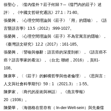
徐聖心，〈儒內儒外？莊子何歸？─《儒門內的莊子》述
評〉，《中國文哲研究通訊》27.1：71-80。
張榮興，〈心理空間理論與《莊子》「用」的隱喻〉，《語
言暨語言學》13.5（2012）:999-1027。
張榮興，〈心理空間理論與《莊子》不為官寓言的隱喻〉，
《臺灣語文研究》12.2（2017）: 161-185。
張榮興，〈譬喻與修辭：語言癌的深度剖析〉，《語言癌不
癌？語言學家的看法》，（台北: 聯經，2016），頁81-
108。
陳康寧，〈《莊子》的解構哲學與他者倫理〉，《思與言：
人文與社會科學期刊》59：1 （2021.3）：1-55。
陳夢家，〈商代的巫術與神話〉，《燕京學報》
20（1936）。
陳榮華，〈海德格在世存有（ In-der-Welt-sein）與先秦儒