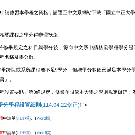
申請修習本學程之資格，請逕至中文系網站下載「國立中正大學
相關課程之學分得辦理抵免。
於修畢規定之科目與學分後，得向中文系申請核發學程學分證
程名稱及學分數。
修畢跨院或系所課程若不足
9
學分，但總學分數確已滿足本學分
書」。
程設置要點」第
8
條規定，修業年限依本大學之學則規定辦理；
學分學程設置細則
(114.04.22修正)
f"">
讀
申請單
(
PDF檔
)、(
Word檔
)
書
申請單
(
PDF檔
)、
(
Word檔
)