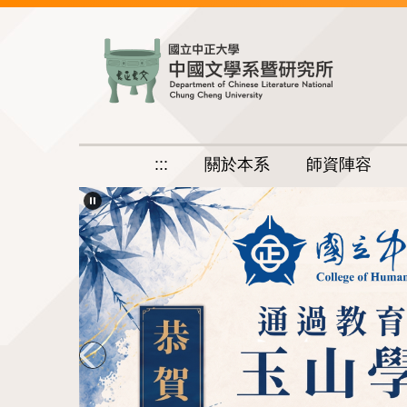
跳
到
主
要
內
容
區
:::
關於本系
師資陣容