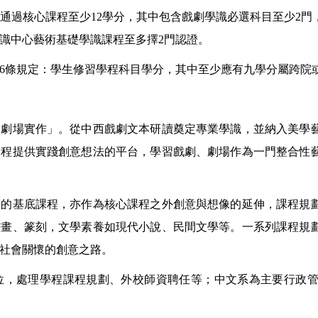
通過核心課程至少
12
學分，其中包含戲劇學識必選科目至少
2
門
識中心藝術基礎學識課程至多擇
2
門認證。
6
條規定：學生修習學程科目學分，其中至少應有九學分屬跨院
「劇場實作」。從中西戲劇文本研讀奠定專業學識，並納入美學
課程提供實踐創意想法的平台，學習戲劇、劇場作為一門整合性
術的基底課程，亦作為核心課程之外創意與想像的延伸，課程規
書畫、篆刻，文學素養如現代小說、民間文學等。
一系列課程規
社會關懷的創意之路。
位，處理學程課程規劃、外校師資聘任等；中文系為主要行政