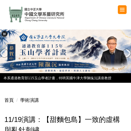
跳
到
主
要
內
容
區
本系通過教育部115玉山學者計畫，特聘英國牛津大學陳靝沅講座教授
首頁
學術演講
11/19演講：【甜麵包島】一致的虛構
與亂針刺繡