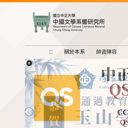
跳
到
主
要
內
容
區
:::
關於本系
師資陣容