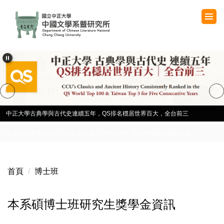
跳
到
主
要
內
容
區
中正大學古典學與古代史連續五年，QS排名穩居世界百大，全台前三
本系通過教育部115玉山學者計畫，特聘英國牛津大學陳靝沅講座教授
首頁
博士班
本系碩博士班研究生獎學金資訊