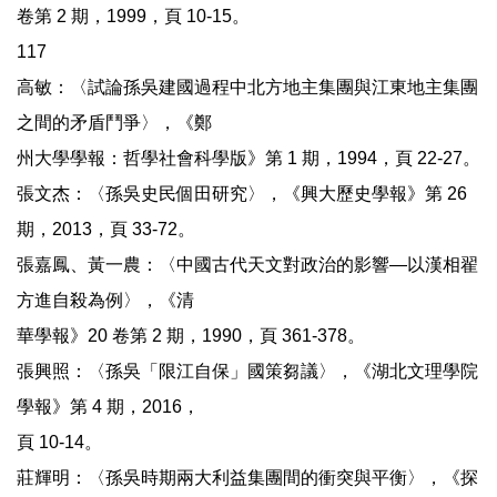
卷第 2 期，1999，頁 10-15。
117
高敏：〈試論孫吳建國過程中北方地主集團與江東地主集團
之間的矛盾鬥爭〉，《鄭
州大學學報：哲學社會科學版》第 1 期，1994，頁 22-27。
張文杰：〈孫吳史民個田研究〉，《興大歷史學報》第 26
期，2013，頁 33-72。
張嘉鳳、黃一農：〈中國古代天文對政治的影響—以漢相翟
方進自殺為例〉，《清
華學報》20 卷第 2 期，1990，頁 361-378。
張興照：〈孫吳「限江自保」國策芻議〉，《湖北文理學院
學報》第 4 期，2016，
頁 10-14。
莊輝明：〈孫吳時期兩大利益集團間的衝突與平衡〉，《探