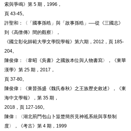
索與爭鳴》第 5 期，1996，
頁 43-45。
許聖和：〈「國事孫晧」與「故事孫晧」──從《三國志》
到《高僧傳》間的觀察〉，
《國立彰化師範大學文學院學報》第六期，2012，頁 185-
204。
陳俊偉：〈韋昭《吳書》之國族本位與人物書寫〉，《東華
漢學》第 25 期，2017，
頁 37-80。
陳俊偉：《東晉孫盛《魏氏春秋》之王族歷史敘述》，《東
海中文學報》，第 35 期，
2018，頁 127-160。
陳偉：〈湖北荊門包山卜筮楚簡所見神祗系統與享祭制
度〉，《考古》第 4 期，1999