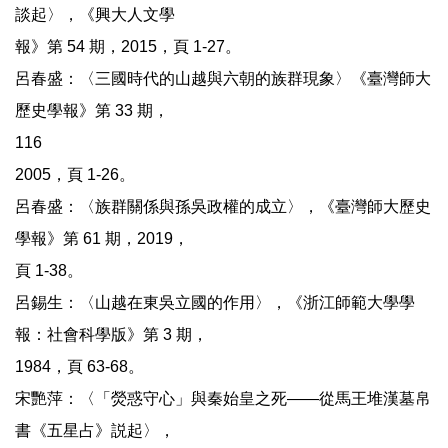
談起〉，《興大人文學
報》第 54 期，2015，頁 1-27。
呂春盛：〈三國時代的山越與六朝的族群現象〉《臺灣師大
歷史學報》第 33 期，
116
2005，頁 1-26。
呂春盛：〈族群關係與孫吳政權的成立〉，《臺灣師大歷史
學報》第 61 期，2019，
頁 1-38。
呂錫生：〈山越在東吳立國的作用〉，《浙江師範大學學
報：社會科學版》第 3 期，
1984，頁 63-68。
宋艷萍：〈「熒惑守心」與秦始皇之死——從馬王堆漢墓帛
書《五星占》説起〉，