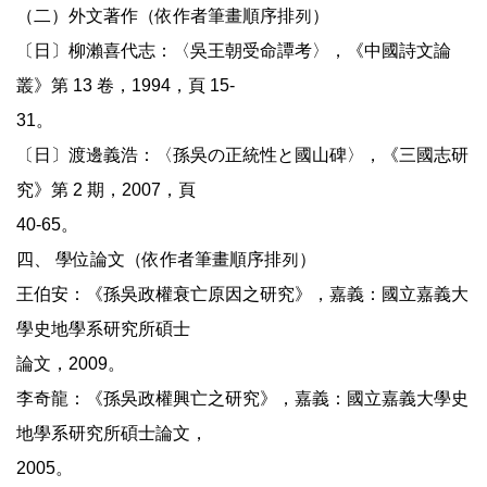
（二）外文著作（依作者筆畫順序排列）
〔日〕柳瀨喜代志：〈吳王朝受命譚考〉，《中國詩文論
叢》第 13 卷，1994，頁 15-
31。
〔日〕渡邊義浩：〈孫吳の正統性と國山碑〉，《三國志研
究》第 2 期，2007，頁
40-65。
四、 學位論文（依作者筆畫順序排列）
王伯安：《孫吳政權衰亡原因之研究》，嘉義：國立嘉義大
學史地學系研究所碩士
論文，2009。
李奇龍：《孫吳政權興亡之研究》，嘉義：國立嘉義大學史
地學系研究所碩士論文，
2005。