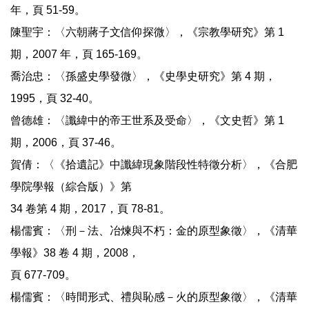
年，頁 51-59。
陳聖宇：〈六朝蔣子文信仰探微〉，《宗教學研究》第 1
期，2007 年，頁 165-169。
喬治忠：〈孫盛史學發微〉，《史學史研究》第 4 期，
1995，頁 32-40。
曾德雄：〈讖緯中的帝王世系及受命〉，《文史哲》第 1
期，2006，頁 37-46。
賀倩：〈《拾遺記》中讖緯現象階段性特徵分析〉，《合肥
學院學報（綜合版）》第
34 卷第 4 期，2017，頁 78-81。
楊儒賓：〈刑－法、冶煉與不朽：金的原型象徵〉，《清華
學報》38 卷 4 期，2008，
頁 677-709。
楊儒賓：〈時間形式、禮與恥感－火的原型象徵〉，《清華