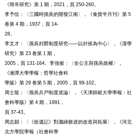
《簡帛研究》第 1 期，2021，頁 250-260。
李予信：〈三國時孫吳的開發江南〉，《食貨半月刊》第 5
卷第 4 期，1937，頁 14-
28。
李文才：〈孫吳封爵制度研究——以封侯為中心〉，《漢學
研究》第 23 卷第 1 期，
2005，頁 131-164。李強俊：〈全公主與孫吳政權〉，
《湘潭大學學報：哲學社會科
學版》第 29 卷第 5 期，2005，頁 99-102。
周士龍：〈孫吳兵戶制度述論〉，《天津師範大學學報：社
會科學版》第 4 期，1991，
頁 37-43。
周志穎：〈《拾遺記》對讖緯敘述的改造與拓展〉，《河北
北方學院學報（社會科學