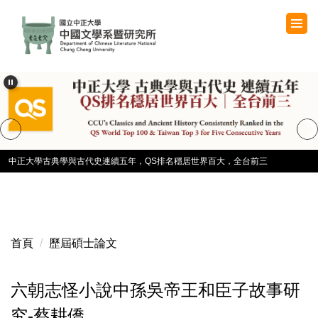
跳
到
主
要
內
容
區
中正大學古典學與古代史連續五年，QS排名穩居世界百大，全台前三
首頁
歷屆碩士論文
六朝志怪小說中孫吳帝王和臣子故事研
究-蔡耕僑