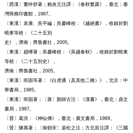
〔西漢〕董仲舒著；賴炎元注譯：《春秋繁露》，臺北：臺
灣商務印書館，1987。
〔東漢〕袁康、吳平編；吳慶峰校：《越絕書》，收錄於劉
曉東等校：《二十五別
史》，濟南：齊魯書社，2005。
〔東漢〕趙曄著；吳慶峰校：《吳越春秋》，收錄於劉曉東
等校：《二十五別史》，
濟南：齊魯書社，2005。
〔東漢〕班固等著：《白虎通（及其他二種）》，北京：中
華書局，1985。
〔東漢〕班固著；〔唐〕顏師古注：《漢書》，臺北：鼎文
書局，1987。
〔晉〕葛洪：《神仙傳》，臺北：廣文書局，1989。
〔晉〕陳壽著；〔南朝宋〕裴松之注；方北辰注譯：《三國