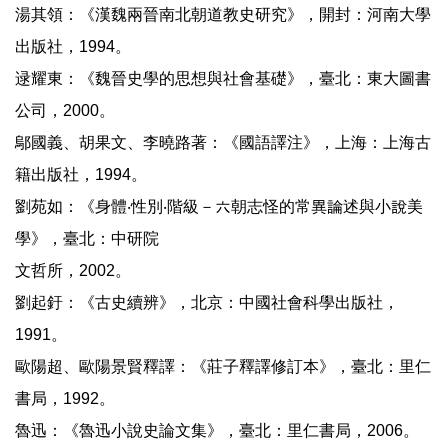
湯其領：《漢魏兩晉南北朝道教史研究》，開封：河南大學
出版社，1994。
逯耀東：《魏晉史學的思想與社會基礎》，臺北：東大圖書
公司，2000。
鄔國義、胡果文、李曉路著：《國語譯注》，上海：上海古
籍出版社，1994。
劉苑如：《身體‧性別‧階級－六朝志怪的常異論述與小說美
學》，臺北：中研院
文哲所，2002。
劉起釪：《古史續辨》，北京：中國社會科學出版社，
1991。
歐陽超、歐陽景賢釋譯：《莊子釋譯修訂本》，臺北：里仁
書局，1992。
魯迅：《魯迅小說史論文集》，臺北：里仁書局，2006。