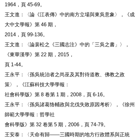
1964，頁 45-69。
王文進：〈論《江表傳》中的南方立場與東吳意象〉，《成
大中文學報》第 46 期，
2014，頁 99-136。
王文進：〈論裴松之《三國志注》中的「三吳之書」〉，
《東華漢學》第 22 期，2015，
頁 1-44。
王永平：〈孫吳統治者之尚巫及其對待道教、佛教之政
策〉，《江蘇科技大學學報：
社會科學版》第 8 卷第 1 期，2008，頁 6-16。
王永平：〈孫吳諸葛恪輔政與北伐失敗原因考析〉，《徐州
師範大學學報：哲學社
會科學版》第 32 卷第 5 期，2006，頁 74-79。
王安泰：〈天命有歸——三國時期的地方行政體系與正統