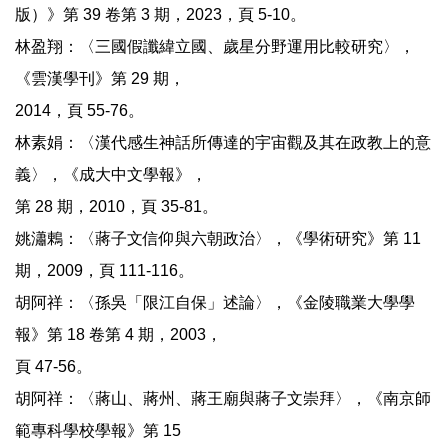
版）》第 39 卷第 3 期，2023，頁 5-10。
林盈翔：〈三國假讖緯立國、歲星分野運用比較研究〉，
《雲漢學刊》第 29 期，
2014，頁 55-76。
林素娟：〈漢代感生神話所傳達的宇宙觀及其在政教上的意
義〉，《成大中文學報》，
第 28 期，2010，頁 35-81。
姚瀟鶇：〈蔣子文信仰與六朝政治〉，《學術研究》第 11
期，2009，頁 111-116。
胡阿祥：〈孫吳「限江自保」述論〉，《金陵職業大學學
報》第 18 卷第 4 期，2003，
頁 47-56。
胡阿祥：〈蔣山、蔣州、蔣王廟與蔣子文崇拜〉，《南京師
範專科學校學報》第 15