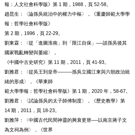
報：人文社會科學版》第 1 期，1988，頁 52-58。
趙昆生：〈論孫吳統治中的權力中樞〉，《重慶師範大學學
報：哲學社會科學版》
第 2 期，1996，頁 22-29。
劉東霖：〈從「進圖淮南」到「限江自保」──談孫吳後其
國家戰亂轉變與萎縮〉，
《中國中古史研究》第 11 期，2011，頁 41-93。
劉雅君：〈從吳王到皇帝———孫吳立國江東與六朝政治統
緒的形成〉，《華東師
範大學學報：哲學社會科學版》第 1 期，2020 年，58-67。
劉雅君：〈試論孫吳的太子師傅制度〉，《歷史教學》第
14 期，2011，頁 18-23。
劉雅萍：〈中國古代民間神靈的興衰更替──以南京蔣子文
為文祠為例〉，《世界