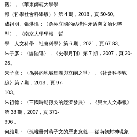
觀〉，《華東師範大學學
報（哲學社會科學版）》第 4 期，2018，頁 50-60。
成祖明、張洪瑋：〈孫吳立國的結構性矛盾與文治化轉
型〉，《南京大學學報：哲
學．人文科學．社會科學》第 6 期，2021，頁 67-83。
朱子彥：〈論陸遜〉，《史學月刊》第 7 期，2007，頁 20-
26。
朱子彦：〈孫吳的地域集團與立嗣之爭〉，《社會科學戰
線》第 7 期，2013，頁 97-
103。
朱祖德：〈三國時期孫吳的經濟發展〉，《興大人文學報》
第 38 期，2007，頁 371-
396 。
何維剛：〈孫權冊封蔣子文的歷史意義──從南朝封神現象