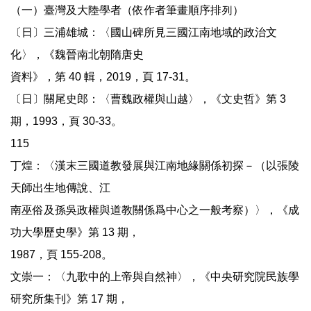
（一）臺灣及大陸學者（依作者筆畫順序排列）
〔日〕三浦雄城：〈國山碑所見三國江南地域的政治文
化〉，《魏晉南北朝隋唐史
資料》，第 40 輯，2019，頁 17-31。
〔日〕關尾史郎：〈曹魏政權與山越〉，《文史哲》第 3
期，1993，頁 30-33。
115
丁煌：〈漢末三國道教發展與江南地緣關係初探－（以張陵
天師出生地傳說、江
南巫俗及孫吳政權與道教關係爲中心之一般考察）〉，《成
功大學歷史學》第 13 期，
1987，頁 155-208。
文崇一：〈九歌中的上帝與自然神〉，《中央研究院民族學
研究所集刊》第 17 期，