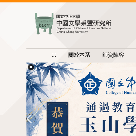
跳
到
主
要
內
容
區
:::
關於本系
師資陣容