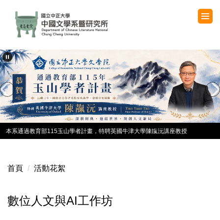
跳
到
主
要
內
容
區
中正大學古典學與古代史連續五年，QS排名穩居世界百大，全台前三
本系通過教育部115玉山學者計畫，特聘英國牛津大學陳靝沅講座教授
首頁
活動花絮
數位人文與AI工作坊