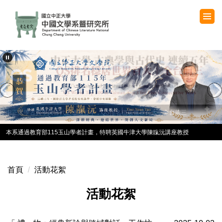
跳
到
主
要
內
容
區
本系通過教育部115玉山學者計畫，特聘英國牛津大學陳靝沅講座教授
首頁
活動花絮
活動花絮