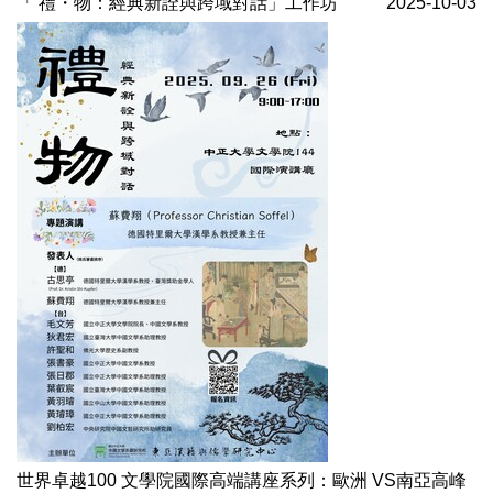
「 禮・物：經典新詮與跨域對話」工作坊
2025-10-03
世界卓越100 文學院國際高端講座系列：歐洲 VS南亞高峰