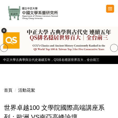
跳
到
主
要
內
容
區
中正大學古典學與古代史連續五年，QS排名穩居世界百大，全台前三
首頁
活動花絮
世界卓越100 文學院國際高端講座系
列：歐洲 VS南亞高峰論壇