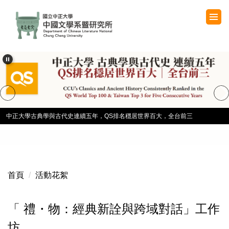
跳
到
主
要
內
容
區
中正大學古典學與古代史連續五年，QS排名穩居世界百大，全台前三
首頁
活動花絮
「 禮・物：經典新詮與跨域對話」工作
坊